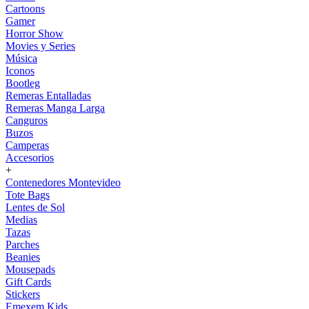
Cartoons
Gamer
Horror Show
Movies y Series
Música
Iconos
Bootleg
Remeras Entalladas
Remeras Manga Larga
Canguros
Buzos
Camperas
Accesorios
+
Contenedores Montevideo
Tote Bags
Lentes de Sol
Medias
Tazas
Parches
Beanies
Mousepads
Gift Cards
Stickers
Emexem Kids