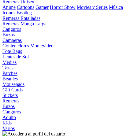
Remeras Unisex
Anime
Cartoons
Gamer
Horror Show
Movies y Series
Música
Iconos
Bootleg
Remeras Entalladas
Remeras Manga Larga
Canguros
Buzos
Camperas
Contenedores Montevideo
Tote Bags
Lentes de Sol
Medias
Tazas
Parches
Beanies
Mousepads
Gift Cards
Stickers
Remeras
Buzos
Canguros
Adulto
Kids
Varios