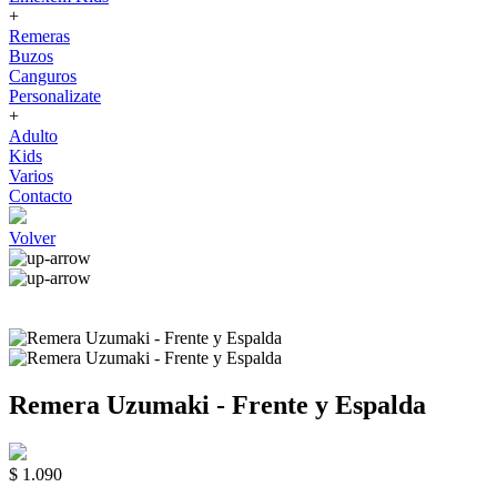
+
Remeras
Buzos
Canguros
Personalizate
+
Adulto
Kids
Varios
Contacto
Volver
Remera Uzumaki - Frente y Espalda
$ 1.090