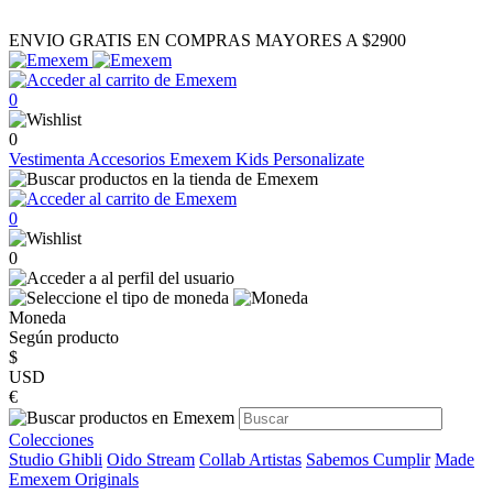
ENVIO GRATIS EN COMPRAS MAYORES A $2900
0
0
Vestimenta
Accesorios
Emexem Kids
Personalizate
0
0
Moneda
Según producto
$
USD
€
Colecciones
Studio Ghibli
Oido Stream
Collab Artistas
Sabemos Cumplir
Made
Emexem Originals