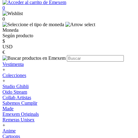
0
0
Moneda
Según producto
$
USD
€
Vestimenta
+
Colecciones
+
Studio Ghibli
Oido Stream
Collab Artistas
Sabemos Cumplir
Made
Emexem Originals
Remeras Unisex
+
Anime
Cartoons