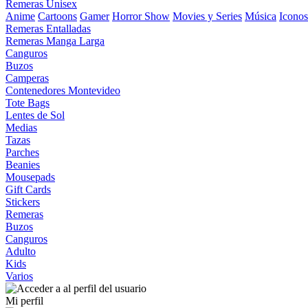
Remeras Unisex
Anime
Cartoons
Gamer
Horror Show
Movies y Series
Música
Iconos
Remeras Entalladas
Remeras Manga Larga
Canguros
Buzos
Camperas
Contenedores Montevideo
Tote Bags
Lentes de Sol
Medias
Tazas
Parches
Beanies
Mousepads
Gift Cards
Stickers
Remeras
Buzos
Canguros
Adulto
Kids
Varios
Mi perfil