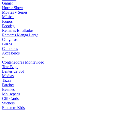
Gamer
Horror Show
Movies y Series
Música
Iconos
Bootleg
Remeras Entalladas
Remeras Manga Larga
Canguros
Buzos
Camperas
Accesorios
+
Contenedores Montevideo
Tote Bags
Lentes de Sol
Medias
Tazas
Parches
Beanies
Mousepads
Gift Cards
Stickers
Emexem Kids
+