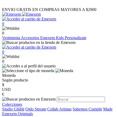
ENVIO GRATIS EN COMPRAS MAYORES A $2900
0
0
Vestimenta
Accesorios
Emexem Kids
Personalizate
0
0
Moneda
Según producto
$
USD
€
Colecciones
Studio Ghibli
Oido Stream
Collab Artistas
Sabemos Cumplir
Made
Emexem Originals