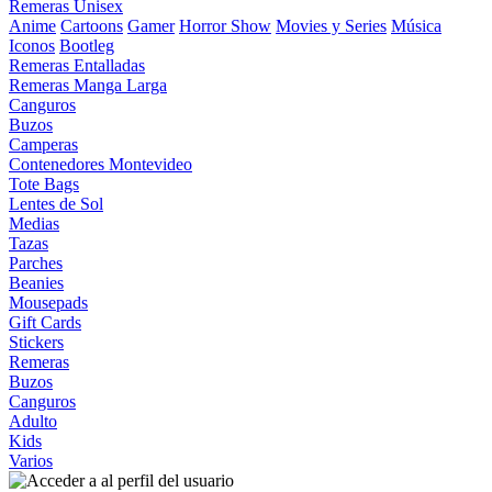
Remeras Unisex
Anime
Cartoons
Gamer
Horror Show
Movies y Series
Música
Iconos
Bootleg
Remeras Entalladas
Remeras Manga Larga
Canguros
Buzos
Camperas
Contenedores Montevideo
Tote Bags
Lentes de Sol
Medias
Tazas
Parches
Beanies
Mousepads
Gift Cards
Stickers
Remeras
Buzos
Canguros
Adulto
Kids
Varios