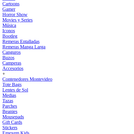
Cartoons
Gamer
Horror Show
Movies y Series
Música
Iconos
Bootleg
Remeras Entalladas
Remeras Manga Larga
Canguros
Buzos
Camperas
Accesorios
+
Contenedores Montevideo
Tote Bags
Lentes de Sol
Medias
Tazas
Parches
Beanies
Mousepads
Gift Cards
Stickers
Emexem Kids