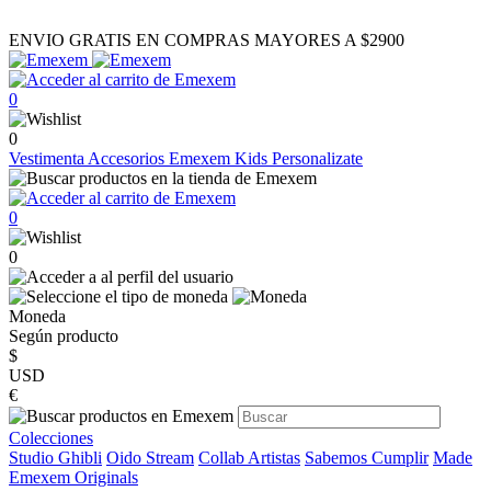
ENVIO GRATIS EN COMPRAS MAYORES A $2900
0
0
Vestimenta
Accesorios
Emexem Kids
Personalizate
0
0
Moneda
Según producto
$
USD
€
Colecciones
Studio Ghibli
Oido Stream
Collab Artistas
Sabemos Cumplir
Made
Emexem Originals