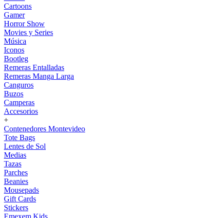
Cartoons
Gamer
Horror Show
Movies y Series
Música
Iconos
Bootleg
Remeras Entalladas
Remeras Manga Larga
Canguros
Buzos
Camperas
Accesorios
+
Contenedores Montevideo
Tote Bags
Lentes de Sol
Medias
Tazas
Parches
Beanies
Mousepads
Gift Cards
Stickers
Emexem Kids