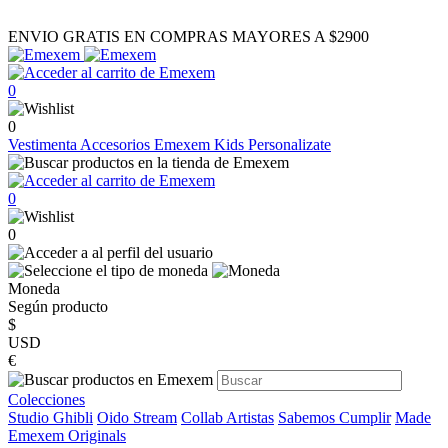
ENVIO GRATIS EN COMPRAS MAYORES A $2900
0
0
Vestimenta
Accesorios
Emexem Kids
Personalizate
0
0
Moneda
Según producto
$
USD
€
Colecciones
Studio Ghibli
Oido Stream
Collab Artistas
Sabemos Cumplir
Made
Emexem Originals