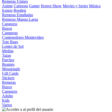
Remeras Unisex
Anime
Cartoons
Gamer
Horror Show
Movies y Series
Música
Iconos
Bootleg
Remeras Entalladas
Remeras Manga Larga
Canguros
Buzos
Camperas
Contenedores Montevideo
Tote Bags
Lentes de Sol
Medias
Tazas
Parches
Beanies
Mousepads
Gift Cards
Stickers
Remeras
Buzos
Canguros
Adulto
Kids
Varios