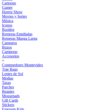
Cartoons
Gamer
Horror Show
Movies y Series
Música
Iconos
Bootleg
Remeras Entalladas
Remeras Manga Larga
Canguros
Buzos
Camperas
Accesorios
+
Contenedores Montevideo
Tote Bags
Lentes de Sol
Medias
Tazas
Parches
Beanies
Mousepads
Gift Cards
Stickers
Emexem Kids