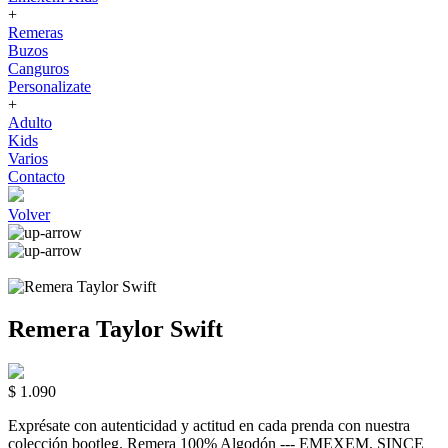
+
Remeras
Buzos
Canguros
Personalizate
+
Adulto
Kids
Varios
Contacto
Volver
Remera Taylor Swift
$ 1.090
Exprésate con autenticidad y actitud en cada prenda con nuestra
colección bootleg. Remera 100% Algodón --- EMEXEM. SINCE