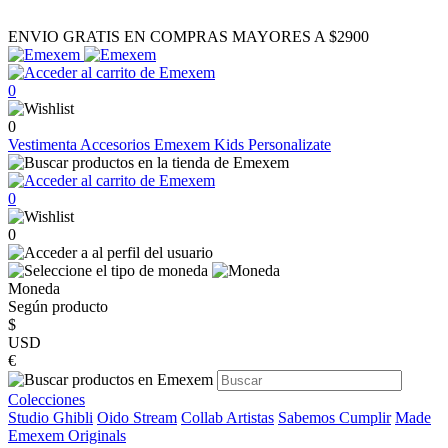
ENVIO GRATIS EN COMPRAS MAYORES A $2900
0
0
Vestimenta
Accesorios
Emexem Kids
Personalizate
0
0
Moneda
Según producto
$
USD
€
Colecciones
Studio Ghibli
Oido Stream
Collab Artistas
Sabemos Cumplir
Made
Emexem Originals