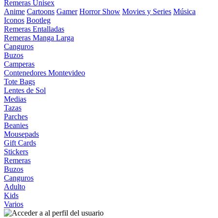
Remeras Unisex
Anime
Cartoons
Gamer
Horror Show
Movies y Series
Música
Iconos
Bootleg
Remeras Entalladas
Remeras Manga Larga
Canguros
Buzos
Camperas
Contenedores Montevideo
Tote Bags
Lentes de Sol
Medias
Tazas
Parches
Beanies
Mousepads
Gift Cards
Stickers
Remeras
Buzos
Canguros
Adulto
Kids
Varios