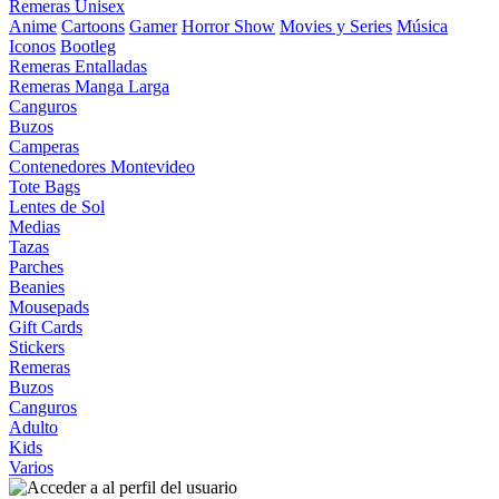
Remeras Unisex
Anime
Cartoons
Gamer
Horror Show
Movies y Series
Música
Iconos
Bootleg
Remeras Entalladas
Remeras Manga Larga
Canguros
Buzos
Camperas
Contenedores Montevideo
Tote Bags
Lentes de Sol
Medias
Tazas
Parches
Beanies
Mousepads
Gift Cards
Stickers
Remeras
Buzos
Canguros
Adulto
Kids
Varios