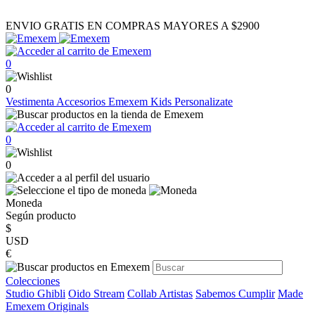
ENVIO GRATIS EN COMPRAS MAYORES A $2900
0
0
Vestimenta
Accesorios
Emexem Kids
Personalizate
0
0
Moneda
Según producto
$
USD
€
Colecciones
Studio Ghibli
Oido Stream
Collab Artistas
Sabemos Cumplir
Made
Emexem Originals