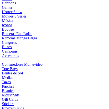
Cartoons
Gamer
Horror Show
Movies y Series
Música
Iconos
Bootleg
Remeras Entalladas
Remeras Manga Larga
Canguros
Buzos
Camperas
Accesorios
+
Contenedores Montevideo
Tote Bags
Lentes de Sol
Medias
Tazas
Parches
Beanies
Mousepads
Gift Cards
Stickers
Emexem Kids