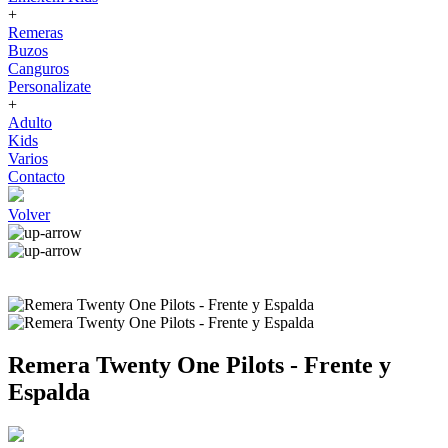
+
Remeras
Buzos
Canguros
Personalizate
+
Adulto
Kids
Varios
Contacto
Volver
Remera Twenty One Pilots - Frente y
Espalda