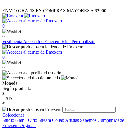
ENVIO GRATIS EN COMPRAS MAYORES A $2900
0
0
Vestimenta
Accesorios
Emexem Kids
Personalizate
0
0
Moneda
Según producto
$
USD
€
Colecciones
Studio Ghibli
Oido Stream
Collab Artistas
Sabemos Cumplir
Made
Emexem Originals