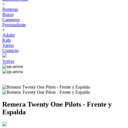
+
Remeras
Buzos
Canguros
Personalizate
+
Adulto
Kids
Varios
Contacto
Volver
Remera Twenty One Pilots - Frente y
Espalda