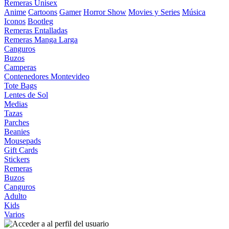
Remeras Unisex
Anime
Cartoons
Gamer
Horror Show
Movies y Series
Música
Iconos
Bootleg
Remeras Entalladas
Remeras Manga Larga
Canguros
Buzos
Camperas
Contenedores Montevideo
Tote Bags
Lentes de Sol
Medias
Tazas
Parches
Beanies
Mousepads
Gift Cards
Stickers
Remeras
Buzos
Canguros
Adulto
Kids
Varios