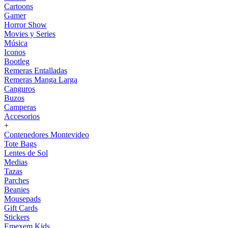
Cartoons
Gamer
Horror Show
Movies y Series
Música
Iconos
Bootleg
Remeras Entalladas
Remeras Manga Larga
Canguros
Buzos
Camperas
Accesorios
+
Contenedores Montevideo
Tote Bags
Lentes de Sol
Medias
Tazas
Parches
Beanies
Mousepads
Gift Cards
Stickers
Emexem Kids