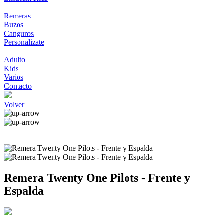
+
Remeras
Buzos
Canguros
Personalizate
+
Adulto
Kids
Varios
Contacto
Volver
Remera Twenty One Pilots - Frente y
Espalda