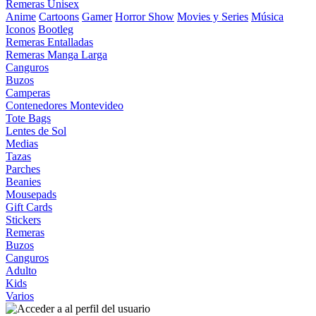
Remeras Unisex
Anime
Cartoons
Gamer
Horror Show
Movies y Series
Música
Iconos
Bootleg
Remeras Entalladas
Remeras Manga Larga
Canguros
Buzos
Camperas
Contenedores Montevideo
Tote Bags
Lentes de Sol
Medias
Tazas
Parches
Beanies
Mousepads
Gift Cards
Stickers
Remeras
Buzos
Canguros
Adulto
Kids
Varios