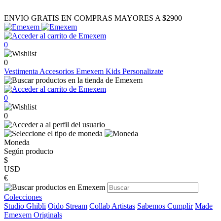
ENVIO GRATIS EN COMPRAS MAYORES A $2900
0
0
Vestimenta
Accesorios
Emexem Kids
Personalizate
0
0
Moneda
Según producto
$
USD
€
Colecciones
Studio Ghibli
Oido Stream
Collab Artistas
Sabemos Cumplir
Made
Emexem Originals