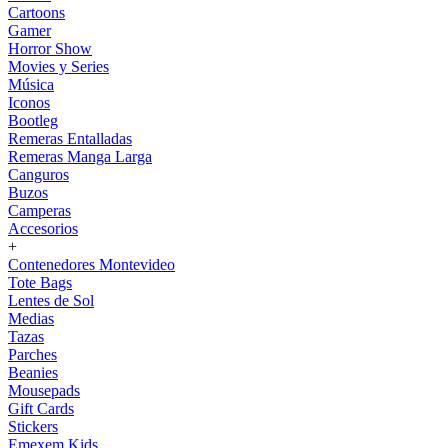
Cartoons
Gamer
Horror Show
Movies y Series
Música
Iconos
Bootleg
Remeras Entalladas
Remeras Manga Larga
Canguros
Buzos
Camperas
Accesorios
+
Contenedores Montevideo
Tote Bags
Lentes de Sol
Medias
Tazas
Parches
Beanies
Mousepads
Gift Cards
Stickers
Emexem Kids