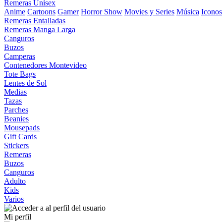
Remeras Unisex
Anime
Cartoons
Gamer
Horror Show
Movies y Series
Música
Iconos
Remeras Entalladas
Remeras Manga Larga
Canguros
Buzos
Camperas
Contenedores Montevideo
Tote Bags
Lentes de Sol
Medias
Tazas
Parches
Beanies
Mousepads
Gift Cards
Stickers
Remeras
Buzos
Canguros
Adulto
Kids
Varios
Mi perfil