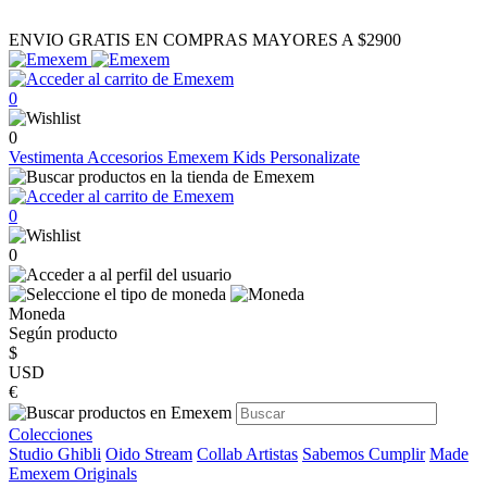
ENVIO GRATIS EN COMPRAS MAYORES A $2900
0
0
Vestimenta
Accesorios
Emexem Kids
Personalizate
0
0
Moneda
Según producto
$
USD
€
Colecciones
Studio Ghibli
Oido Stream
Collab Artistas
Sabemos Cumplir
Made
Emexem Originals