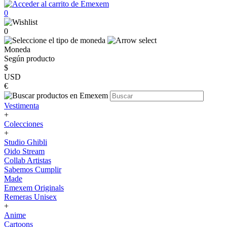
0
0
Moneda
Según producto
$
USD
€
Vestimenta
+
Colecciones
+
Studio Ghibli
Oido Stream
Collab Artistas
Sabemos Cumplir
Made
Emexem Originals
Remeras Unisex
+
Anime
Cartoons