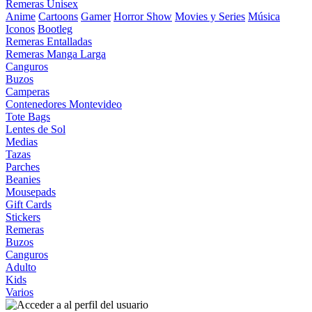
Remeras Unisex
Anime
Cartoons
Gamer
Horror Show
Movies y Series
Música
Iconos
Bootleg
Remeras Entalladas
Remeras Manga Larga
Canguros
Buzos
Camperas
Contenedores Montevideo
Tote Bags
Lentes de Sol
Medias
Tazas
Parches
Beanies
Mousepads
Gift Cards
Stickers
Remeras
Buzos
Canguros
Adulto
Kids
Varios