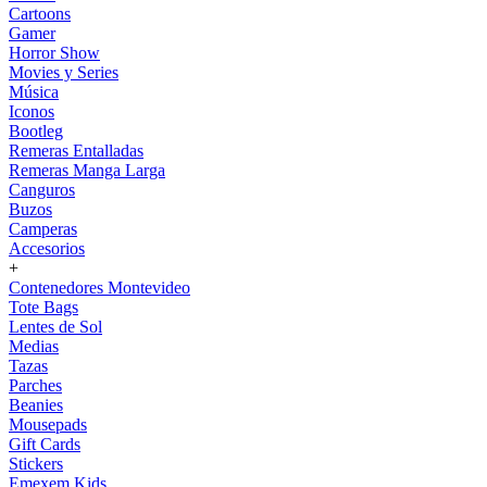
Cartoons
Gamer
Horror Show
Movies y Series
Música
Iconos
Bootleg
Remeras Entalladas
Remeras Manga Larga
Canguros
Buzos
Camperas
Accesorios
+
Contenedores Montevideo
Tote Bags
Lentes de Sol
Medias
Tazas
Parches
Beanies
Mousepads
Gift Cards
Stickers
Emexem Kids