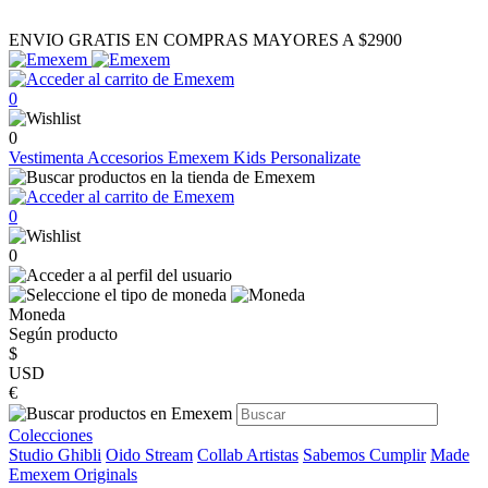
ENVIO GRATIS EN COMPRAS MAYORES A $2900
0
0
Vestimenta
Accesorios
Emexem Kids
Personalizate
0
0
Moneda
Según producto
$
USD
€
Colecciones
Studio Ghibli
Oido Stream
Collab Artistas
Sabemos Cumplir
Made
Emexem Originals